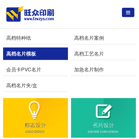
高档特种纸
高档名片案例
高档名片模板
高档工艺名片
会员卡PVC名片
加急名片制作
高档名片夹/盒