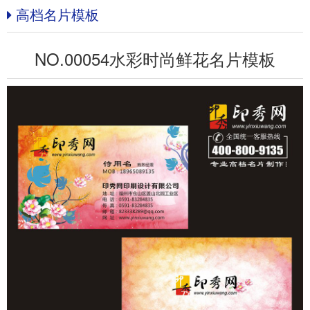
高档名片模板
NO.00054水彩时尚鲜花名片模板