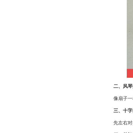
二、风琴
像扇子一
三、十字
先左右对